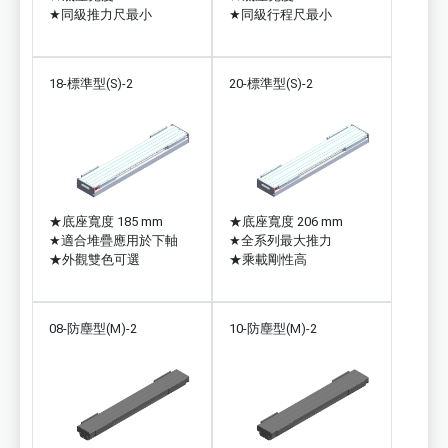
★
同級推力尺最小
★
同級行程尺最小
18-標準型(S)-2
20-標準型(S)-2
★
底座寬度 185 mm
★
底座寬度 206 mm
★
適合堆疊應用於下軸
★
全系列最大推力
★
外觀雙色可選
★
乘載剛性高
08-防塵型(M)-2
10-防塵型(M)-2